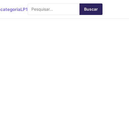
categoria
LP1
Buscar