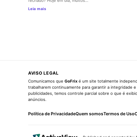
fechado? Hoje em dia, muitos…
Leia mais
AVISO LEGAL
Comunicamos que
GoFrix
é um site totalmente independ
trabalharem continuamente para garantir a integridade 
publicidades, temos controle parcial sobre o que é exib
anúncios.
Política de Privacidade
Quem somos
Termos de Uso
C