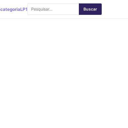
categoria
LP1
Buscar