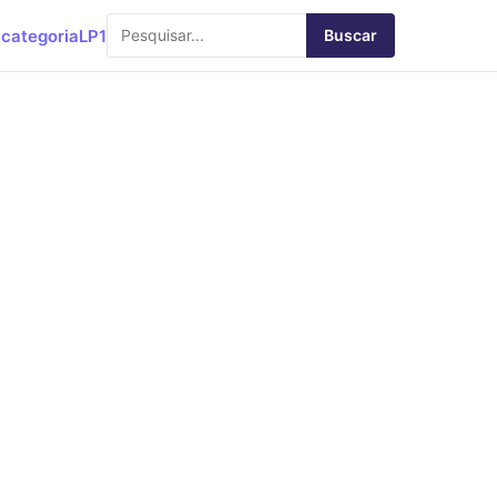
categoria
LP1
Buscar