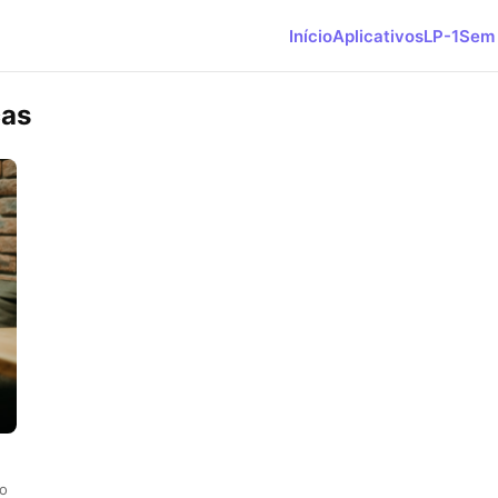
Início
Aplicativos
LP-1
Sem 
ças
ão