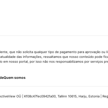
ente, que não solicita qualquer tipo de pagamento para aprovação ou l
e atualidade das informações, ressaltamos que nosso conteúdo pode fi
ido em nosso portal, por isso não nos responsabilizamos por serviços pr
ade
Quem somos
ctiveView OÜ | Kf08c47fec0942fa00, Tallinn 10615, Harju, Estonia | R