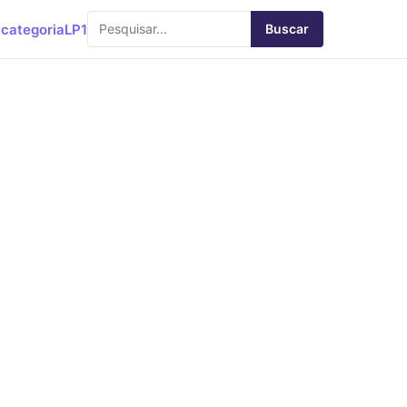
categoria
LP1
Buscar