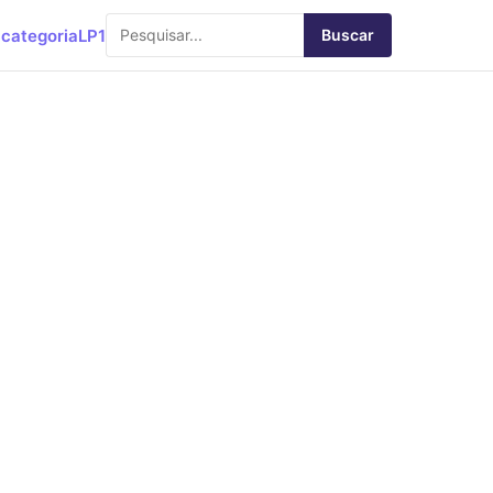
categoria
LP1
Buscar