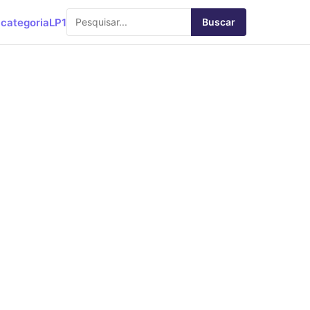
categoria
LP1
Buscar