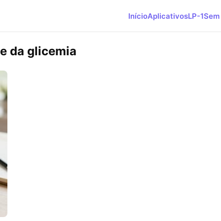
Início
Aplicativos
LP-1
Sem 
e da glicemia