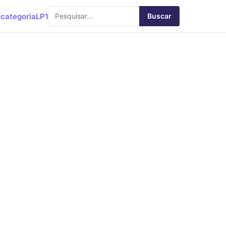
categoria
LP1
Buscar