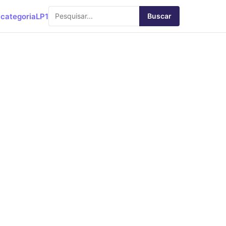
categoria
LP1
Buscar