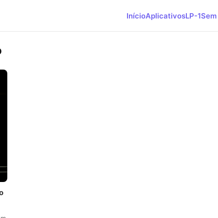
Início
Aplicativos
LP-1
Sem 
o
o