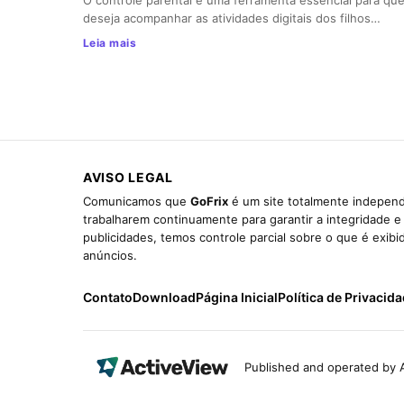
O controle parental é uma ferramenta essencial para qu
deseja acompanhar as atividades digitais dos filhos…
Leia mais
AVISO LEGAL
Comunicamos que
GoFrix
é um site totalmente independ
trabalharem continuamente para garantir a integridade 
publicidades, temos controle parcial sobre o que é exib
anúncios.
Contato
Download
Página Inicial
Política de Privacid
Published and operated by A