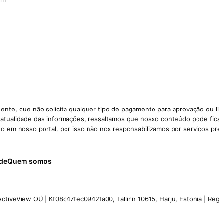
em
ente, que não solicita qualquer tipo de pagamento para aprovação ou l
e atualidade das informações, ressaltamos que nosso conteúdo pode fi
ido em nosso portal, por isso não nos responsabilizamos por serviços pr
ade
Quem somos
ctiveView OÜ | Kf08c47fec0942fa00, Tallinn 10615, Harju, Estonia | R