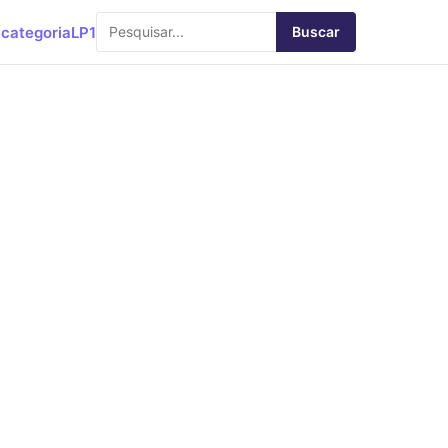
categoria
LP1
Buscar