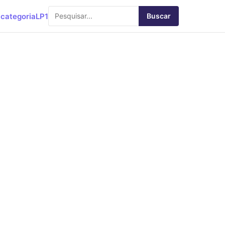
categoria
LP1
Buscar