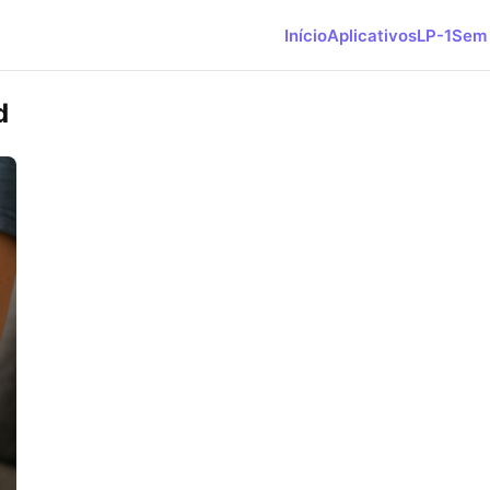
Início
Aplicativos
LP-1
Sem 
d