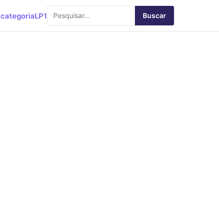
categoria
LP1
Buscar