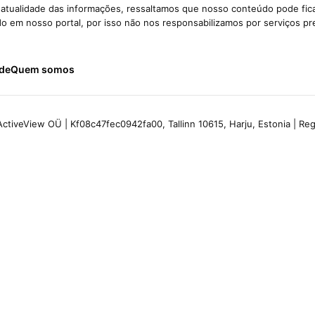
e atualidade das informações, ressaltamos que nosso conteúdo pode fi
ido em nosso portal, por isso não nos responsabilizamos por serviços pr
ade
Quem somos
ctiveView OÜ | Kf08c47fec0942fa00, Tallinn 10615, Harju, Estonia | R