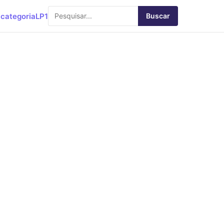
categoria
LP1
Buscar