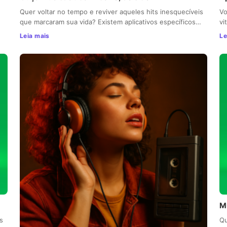
Quer voltar no tempo e reviver aqueles hits inesquecíveis
Vo
que marcaram sua vida? Existem aplicativos específicos…
vi
Leia mais
Le
M
s
Qu