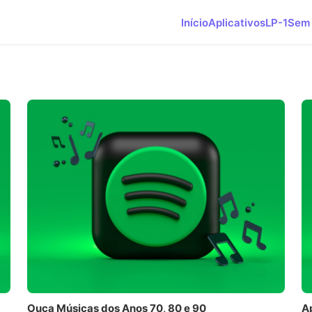
Início
Aplicativos
LP-1
Sem 
Ouça Músicas dos Anos 70, 80 e 90
A