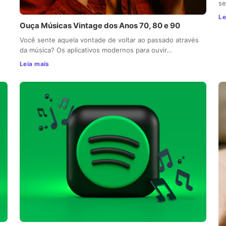
se
Le
Ouça Músicas Vintage dos Anos 70, 80 e 90
Você sente aquela vontade de voltar ao passado através
da música? Os aplicativos modernos para ouvir…
Leia mais