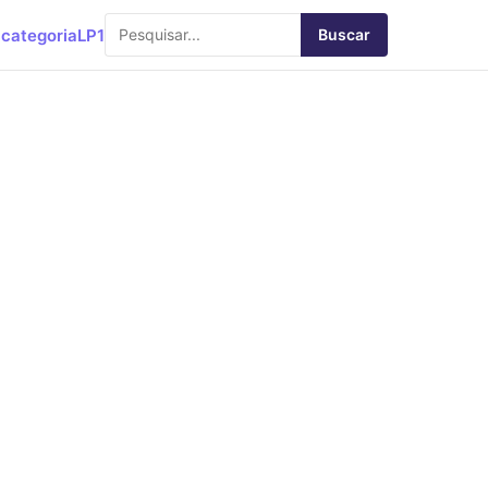
categoria
LP1
Buscar