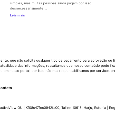
simples, mas muitas pessoas ainda pagam por isso
desnecessariamente.…
Leia mais
ente, que não solicita qualquer tipo de pagamento para aprovação ou l
e atualidade das informações, ressaltamos que nosso conteúdo pode fi
ido em nosso portal, por isso não nos responsabilizamos por serviços pr
ontato
ctiveView OÜ | Kf08c47fec0942fa00, Tallinn 10615, Harju, Estonia | R