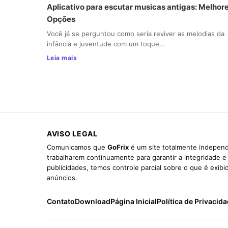
Aplicativo para escutar musicas antigas: Melhor
Opções
Você já se perguntou como seria reviver as melodias da
infância e juventude com um toque…
Leia mais
AVISO LEGAL
Comunicamos que
GoFrix
é um site totalmente independ
trabalharem continuamente para garantir a integridade 
publicidades, temos controle parcial sobre o que é exib
anúncios.
Contato
Download
Página Inicial
Política de Privacid