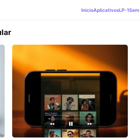
Início
Aplicativos
LP-1
Sem 
lar