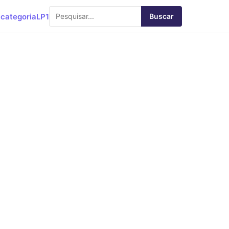
categoria
LP1
Buscar