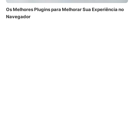
Os Melhores Plugins para Melhorar Sua Experiência no
Navegador