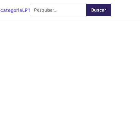
categoria
LP1
Buscar