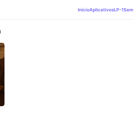
Início
Aplicativos
LP-1
Sem 
n