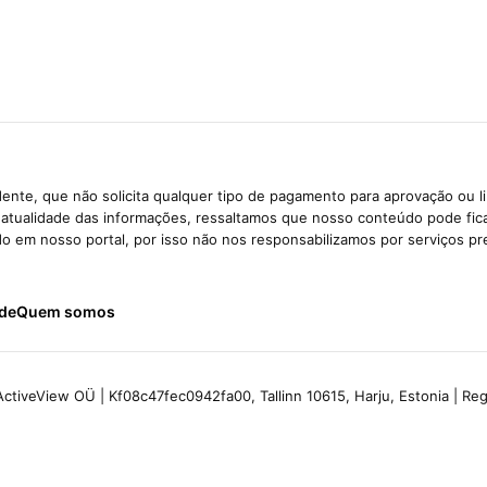
ente, que não solicita qualquer tipo de pagamento para aprovação ou l
e atualidade das informações, ressaltamos que nosso conteúdo pode fi
ido em nosso portal, por isso não nos responsabilizamos por serviços pr
ade
Quem somos
ctiveView OÜ | Kf08c47fec0942fa00, Tallinn 10615, Harju, Estonia | R