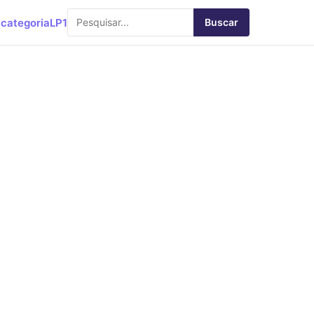
categoria
LP1
Buscar