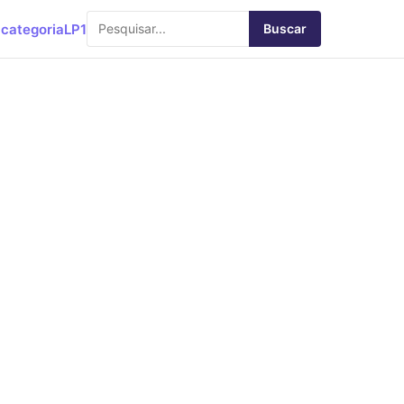
categoria
LP1
Buscar