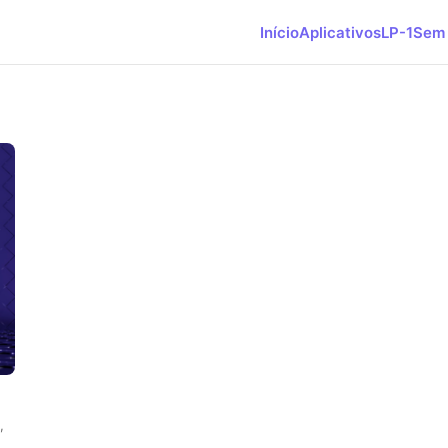
Início
Aplicativos
LP-1
Sem 
,