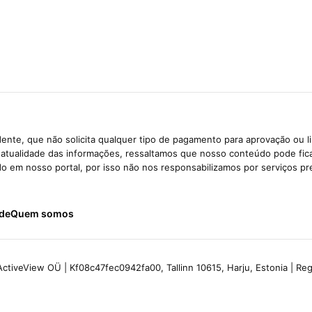
ente, que não solicita qualquer tipo de pagamento para aprovação ou l
e atualidade das informações, ressaltamos que nosso conteúdo pode fi
ido em nosso portal, por isso não nos responsabilizamos por serviços pr
ade
Quem somos
ctiveView OÜ | Kf08c47fec0942fa00, Tallinn 10615, Harju, Estonia | R