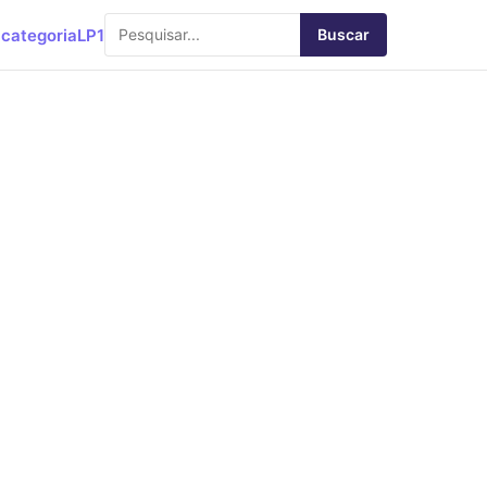
categoria
LP1
Buscar