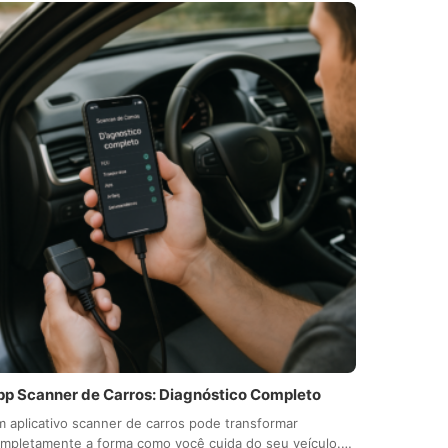
pp Scanner de Carros: Diagnóstico Completo
 aplicativo scanner de carros pode transformar
mpletamente a forma como você cuida do seu veículo.…