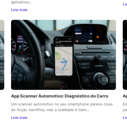
aplicativos…
Le
Leia mais
App Scanner Automotivo: Diagnóstico do Carro
A
o
Um scanner automotivo no seu smartphone parece coisa
Es
de ficção científica, mas a realidade é bem…
pa
Leia mais
Le