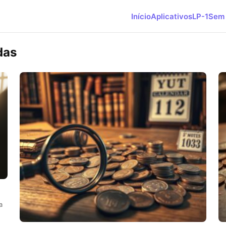
Início
Aplicativos
LP-1
Sem 
das
a