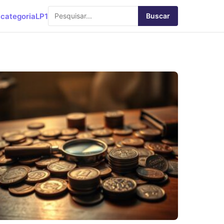
categoria
LP1
Buscar