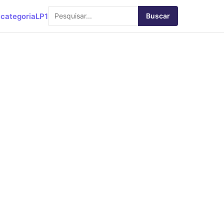
categoria
LP1
Buscar