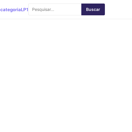
categoria
LP1
Buscar