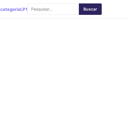
categoria
LP1
Buscar