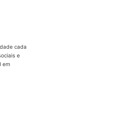
lidade cada
ociais e
l em