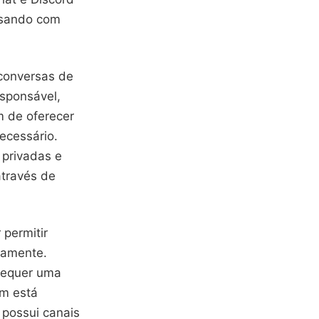
rsando com
 conversas de
esponsável,
ém de oferecer
ecessário.
 privadas e
através de
 permitir
eamente.
requer uma
em está
 possui canais