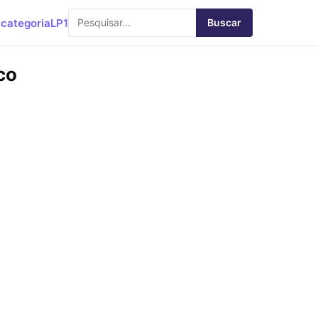
categoria
LP1
Buscar
co