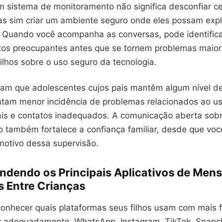
m sistema de monitoramento não significa desconfiar 
as sim criar um ambiente seguro onde eles possam explo
 Quando você acompanha as conversas, pode identific
s preocupantes antes que se tornem problemas maior
filhos sobre o uso seguro da tecnologia.
am que adolescentes cujos pais mantêm algum nível de
entam menor incidência de problemas relacionados ao u
ais e contatos inadequados. A comunicação aberta sob
 também fortalece a confiança familiar, desde que voc
motivo dessa supervisão.
dendo os Principais Aplicativos de Men
s Entre Crianças
conhecer quais plataformas seus filhos usam com mais 
r adequadamente. WhatsApp, Instagram, TikTok, Snapch