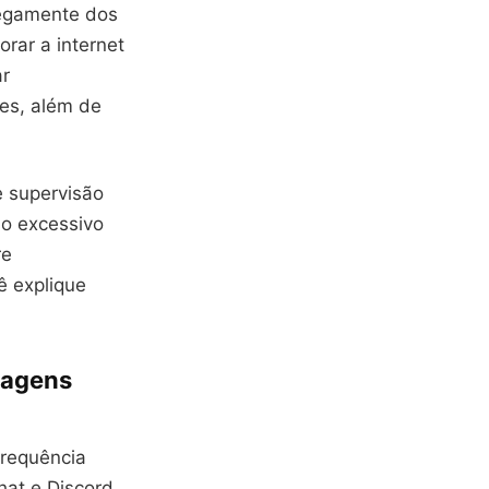
cegamente dos
rar a internet
ar
es, além de
 supervisão
so excessivo
re
ê explique
sagens
frequência
at e Discord