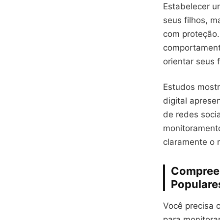
Estabelecer u
seus filhos, m
com proteção.
comportamento
orientar seus 
Estudos mostr
digital apres
de redes soci
monitoramento
claramente o 
Compreen
Populare
Você precisa 
para monitora