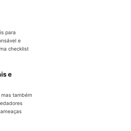
is para
onsável e
ma checklist
is e
o, mas também
predadores
o ameaças