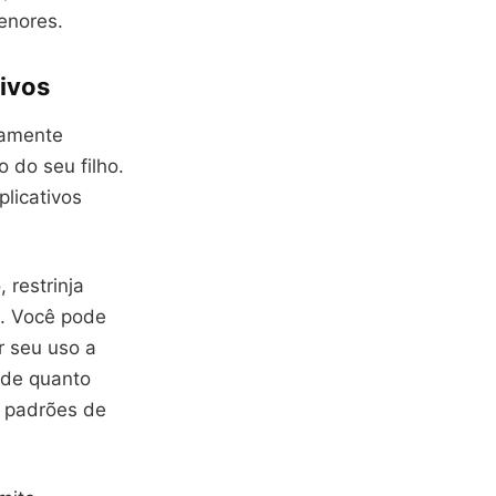
enores.
tivos
camente
 do seu filho.
plicativos
 restrinja
o. Você pode
r seu uso a
 de quanto
r padrões de