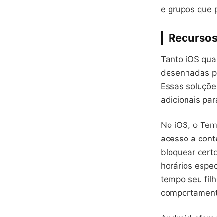
e grupos que 
Recursos
Tanto iOS qua
desenhadas par
Essas soluções
adicionais par
No iOS, o Temp
acesso a conte
bloquear cert
horários espec
tempo seu fil
comportamento