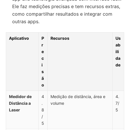
Ele faz medições precisas e tem recursos extras,
como compartilhar resultados e integrar com
outras apps.
Aplicativo
P
Recursos
Us
r
ab
e
ili
c
da
i
de
s
ã
o
Medidor de
4
Medição de distância, área e
4.
Distância a
.
volume
7/
Laser
8
5
/
5