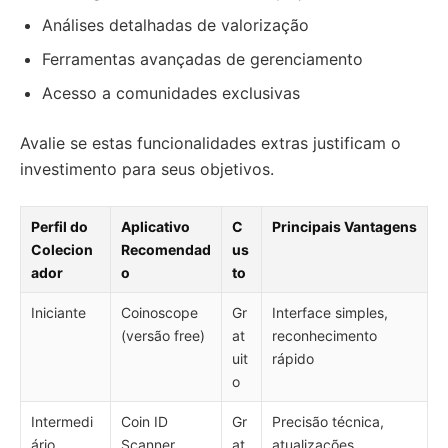
Análises detalhadas de valorização
Ferramentas avançadas de gerenciamento
Acesso a comunidades exclusivas
Avalie se estas funcionalidades extras justificam o
investimento para seus objetivos.
Perfil do
Aplicativo
C
Principais Vantagens
Colecion
Recomendad
us
ador
o
to
Iniciante
Coinoscope
Gr
Interface simples,
(versão free)
at
reconhecimento
uit
rápido
o
Intermedi
Coin ID
Gr
Precisão técnica,
ário
Scanner
at
atualizações