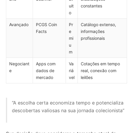
uit
constantes
o
Avançado
PCGS Coin
Pr
Catálogo extenso,
Facts
e
informações
mi
profissionais
u
m
Negociant
Apps com
Va
Cotações em tempo
e
dados de
riá
real, conexão com
mercado
vel
leilões
“A escolha certa economiza tempo e potencializa
descobertas valiosas na sua jornada colecionista”