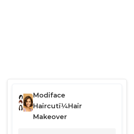
Modiface
Haircutï¼Hair
Makeover