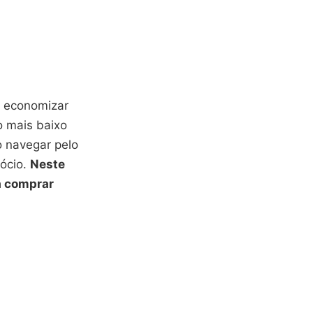
e economizar
o mais baixo
o navegar pelo
gócio.
Neste
a comprar