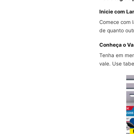
Inicie com La
Comece com la
de quanto out
Conheça o Va
Tenha em ment
vale. Use tab