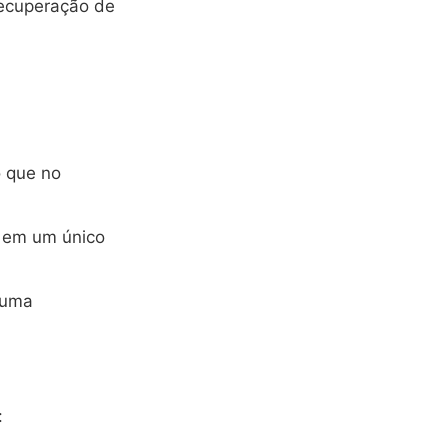
recuperação de
o que no
 em um único
 uma
: