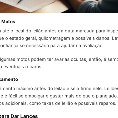
s Motos
á até o local do leilão antes da data marcada para insp
que o estado geral, quilometragem e possíveis danos. L
onfiança se necessário para ajudar na avaliação.
lgumas motos podem ter avarias ocultas, então, é sem
a eventuais reparos.
rçamento
amento máximo antes do leilão e seja firme nele. Leilõ
e é fácil se empolgar e gastar mais do que o planejad
tos adicionais, como taxas de leilão e possíveis reparos.
para Dar Lances