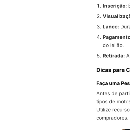
Inscrição:
É
Visualizaçã
Lance:
Dura
Pagamento
do leilão.
Retirada:
Ap
Dicas para 
Faça uma Pes
Antes de parti
tipos de motos
Utilize recurs
compradores.