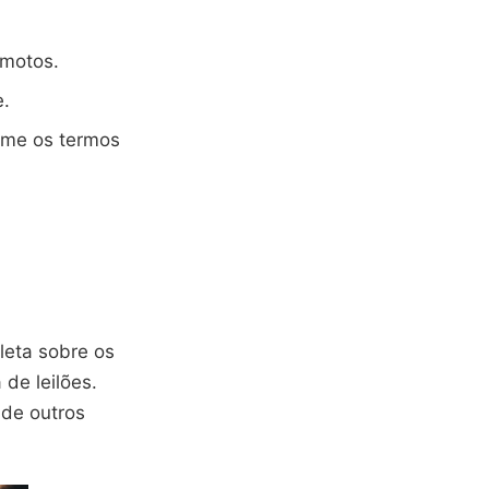
 motos.
e.
rme os termos
pleta sobre os
de leilões.
 de outros