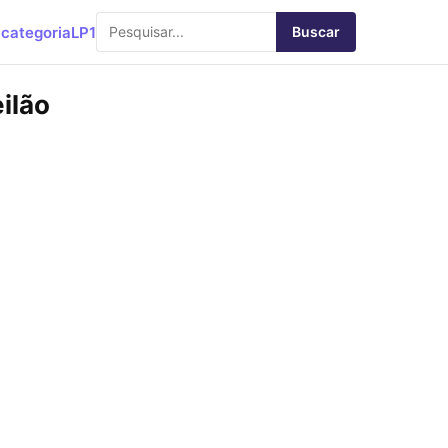
categoria
LP1
Buscar
ilão