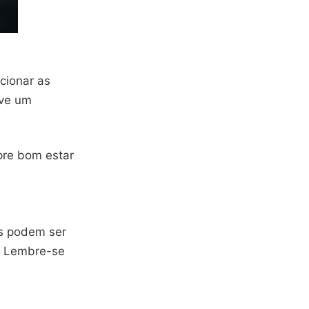
ecionar as
eve um
pre bom estar
es podem ser
o. Lembre-se