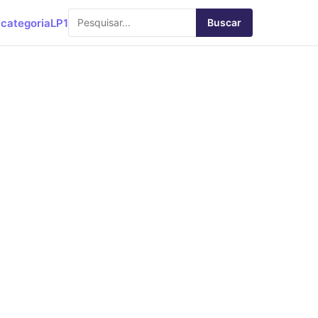
categoria
LP1
Buscar