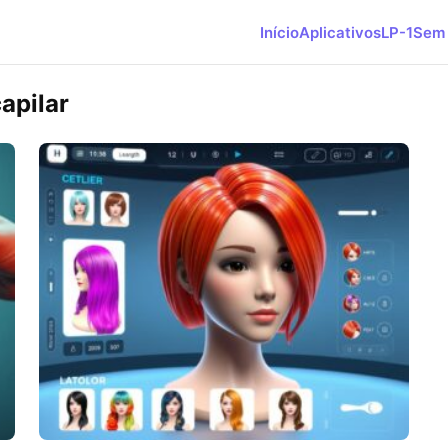
Início
Aplicativos
LP-1
Sem 
apilar