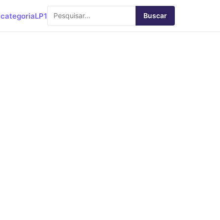
categoria
LP1
Buscar