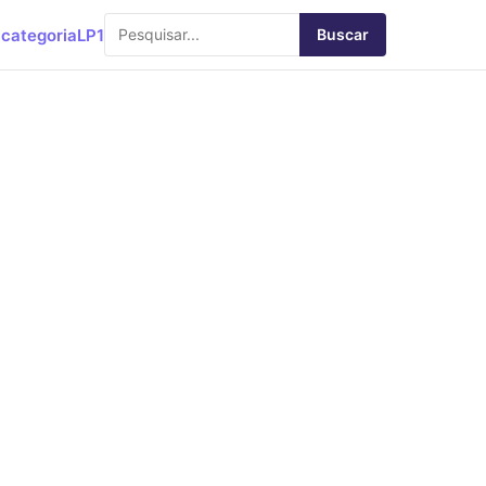
categoria
LP1
Buscar