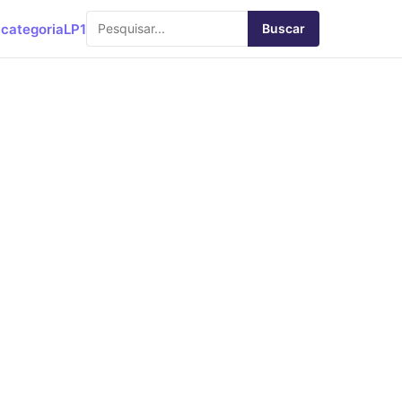
categoria
LP1
Buscar