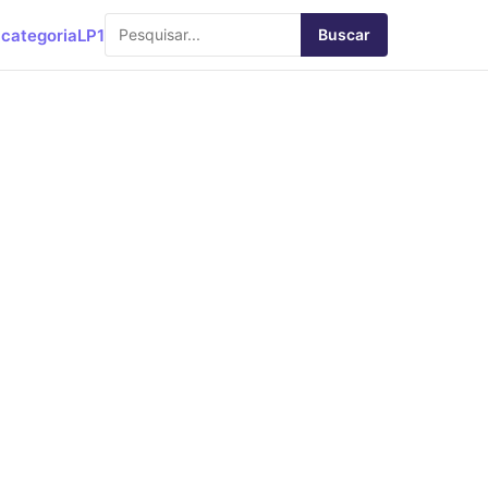
categoria
LP1
Buscar