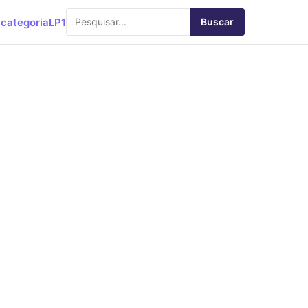
categoria
LP1
Buscar