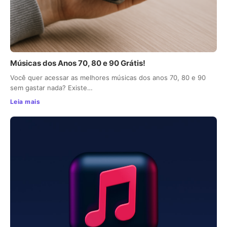
Músicas dos Anos 70, 80 e 90 Grátis!
Você quer acessar as melhores músicas dos anos 70, 80 e 90
sem gastar nada? Existe…
Leia mais