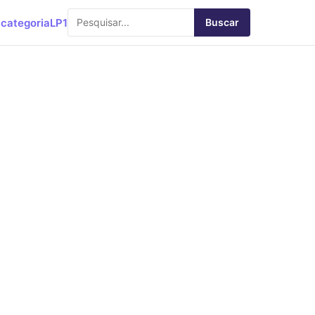
categoria
LP1
Buscar