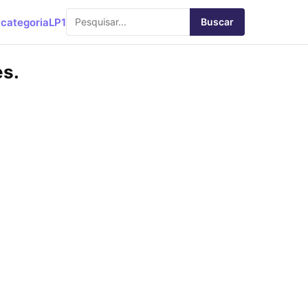
categoria
LP1
Buscar
es.