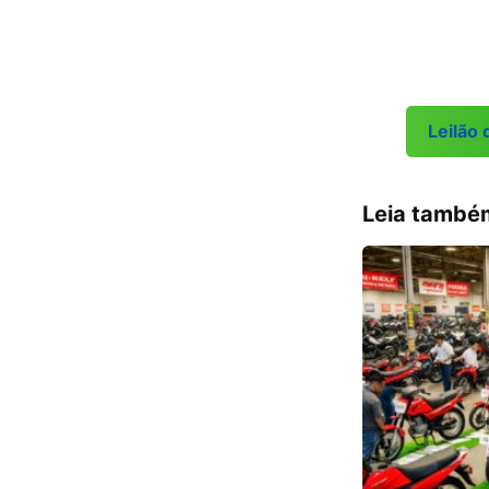
Leilão
Leia també