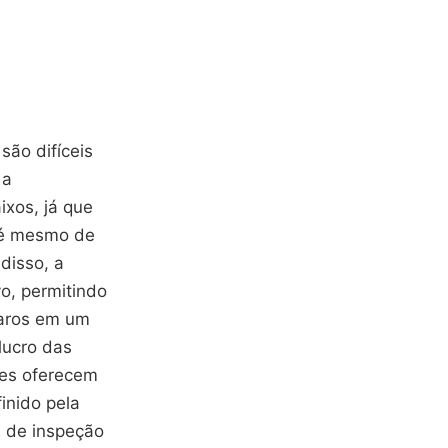
são difíceis
 a
ixos, já que
até mesmo de
disso, a
o, permitindo
raros em um
lucro das
ões oferecem
inido pela
e de inspeção