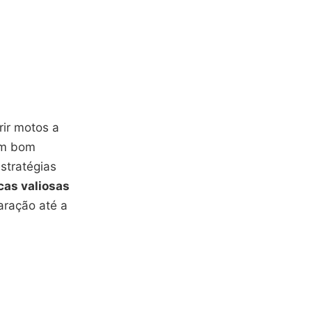
rir motos a
 um bom
stratégias
cas valiosas
aração até a