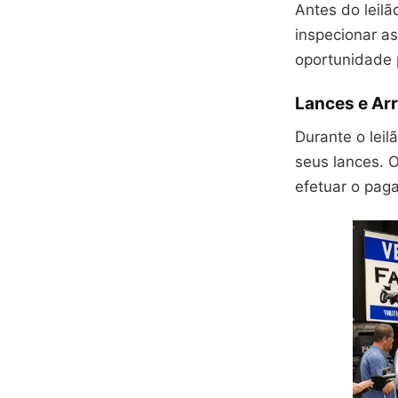
Antes do leil
inspecionar a
oportunidade p
Lances e Ar
Durante o leil
seus lances. 
efetuar o pag