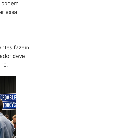
os podem
ar essa
pantes fazem
rador deve
iro.