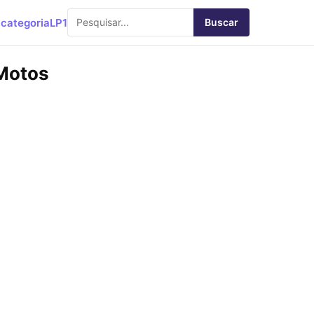
categoria
LP1
Buscar
 Motos