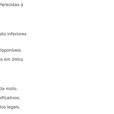
ferecidas a
to inferiores
sponíveis.
os em ótimo
 da moto.
ficativos.
os legais.