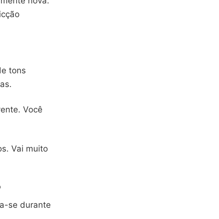
amente nova.
icção
de tons
as.
vente. Você
os. Vai muito
o
a-se durante