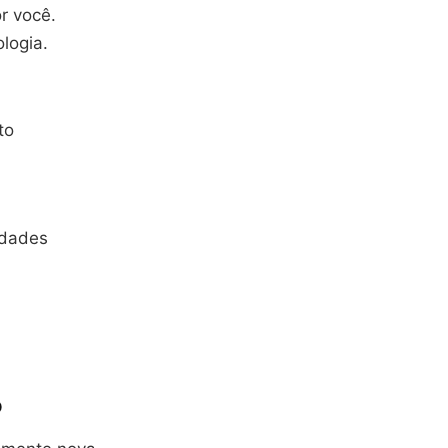
r você.
logia.
to
idades
o