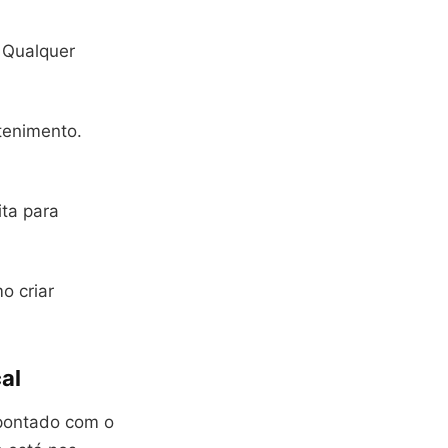
 Qualquer
tenimento.
ita para
o criar
al
apontado com o