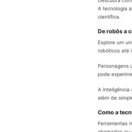
Descubra com
A tecnologia a
científica.
De robôs a 
Explore um un
robóticos até 
Personagens ú
pode experime
A inteligência 
além de simpl
Como a tecn
Ferramentas m
chamadas ou g