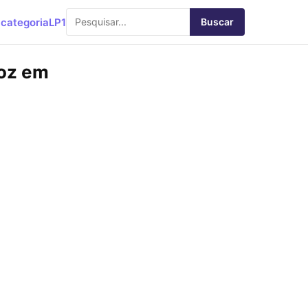
categoria
LP1
Buscar
Voz em