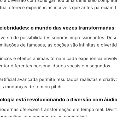
o a diversão com sons ganhou uma dimensão complet
tual oferece experiências incríveis que antes pareciam f
celebridades: o mundo das vozes transformadas
iverso de possibilidades sonoras impressionantes. Des
imitações de famosos, as opções são infinitas e divertid
nicos e efeitos animais tornam cada experiência envol
ntar diferentes personalidades vocais em segundos.
artificial avançada permite resultados realistas e criativ
es mudanças de tom ou pitch.
ologia está revolucionando a diversão com áudi
odernas oferecem transformação em tempo real. Divirt
ravações sem nenhum delay perceptível.