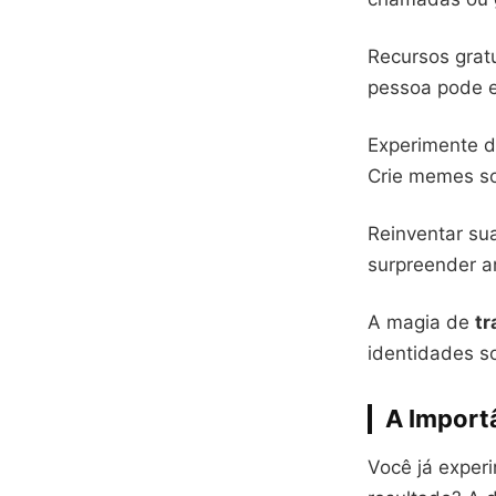
Recursos grat
pessoa pode ex
Experimente d
Crie memes so
Reinventar s
surpreender a
A magia de
tr
identidades s
A Import
Você já exper