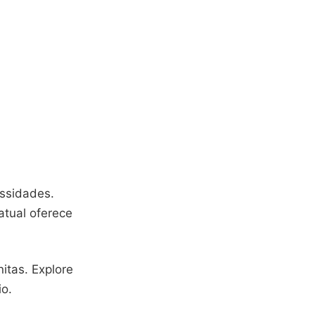
essidades.
atual oferece
itas. Explore
io.