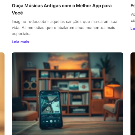
Ouça Músicas Antigas com o Melhor App para
E
Você
Vo
Es
Imagine redescobrir aquelas canções que marcaram sua
vida. As melodias que embalaram seus momentos mais
Le
especiais…
Leia mais