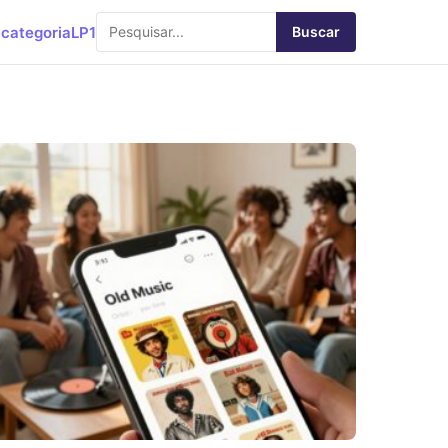
categoria
LP1
Buscar