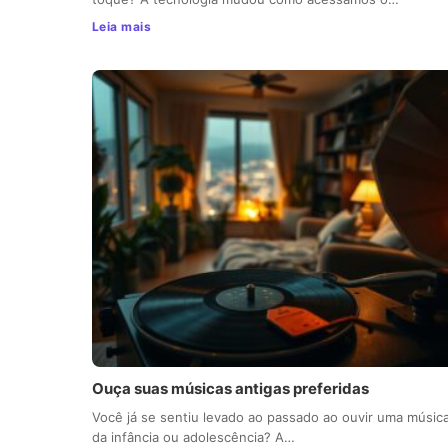
Leia mais
Ouça suas músicas antigas preferidas
Você já se sentiu levado ao passado ao ouvir uma músic
da infância ou adolescência? A…