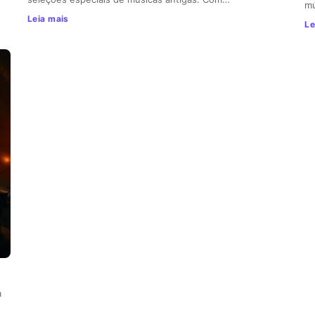
mú
Leia mais
Le
a