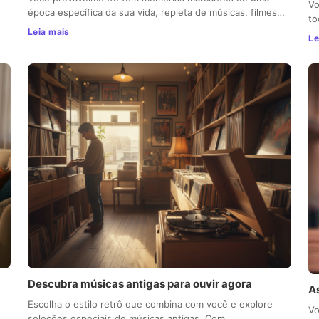
Vo
época específica da sua vida, repleta de músicas, filmes…
to
Leia mais
Le
Descubra músicas antigas para ouvir agora
A
Escolha o estilo retrô que combina com você e explore
Vo
seleções especiais de músicas antigas. Com…