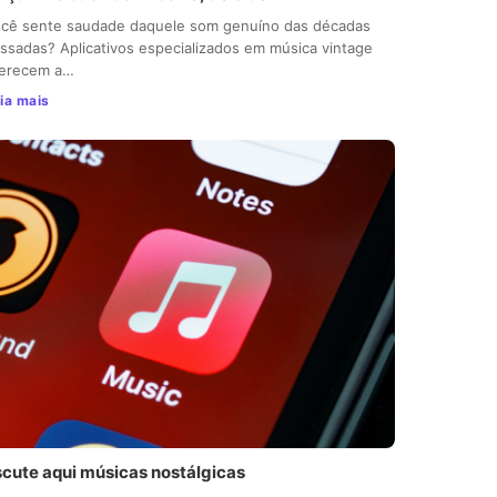
cê sente saudade daquele som genuíno das décadas
ssadas? Aplicativos especializados em música vintage
ferecem a…
ia mais
scute aqui músicas nostálgicas