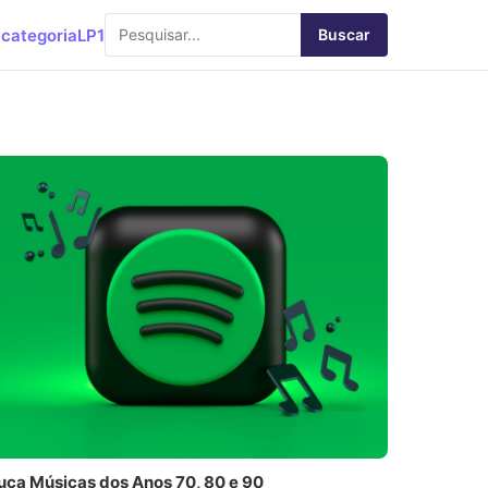
categoria
LP1
Buscar
uça Músicas dos Anos 70, 80 e 90