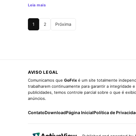
Leia mais
1
2
Próxima
AVISO LEGAL
Comunicamos que
GoFrix
é um site totalmente independ
trabalharem continuamente para garantir a integridade 
publicidades, temos controle parcial sobre o que é exib
anúncios.
Contato
Download
Página Inicial
Política de Privacid