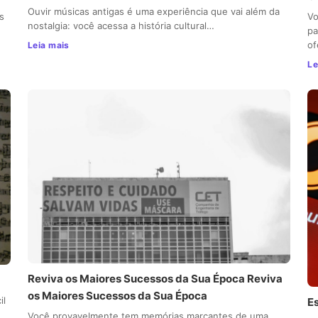
Ouvir músicas antigas é uma experiência que vai além da
s
Vo
nostalgia: você acessa a história cultural…
pa
o
Leia mais
Le
Reviva os Maiores Sucessos da Sua Época Reviva
os Maiores Sucessos da Sua Época
il
E
Você provavelmente tem memórias marcantes de uma